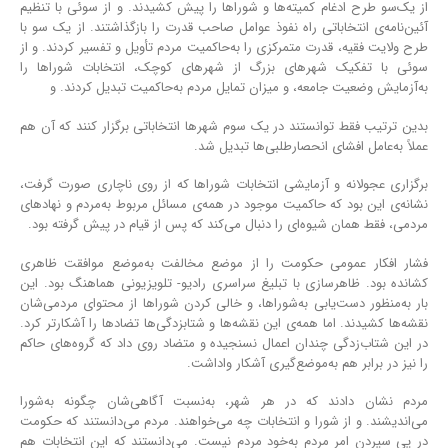
از یک‌سو طرح ادغام کمیته‌ها و شوراها را پیش کشیدند. و از سوئی با تنظیم
آئین‌نامه‌ی انتخاباتی راه نفوذ عوامل صاحب قدرت را بازگذاشتند. از یک سو با
طرح ولایت فقیه، قدرت متمرکزی را به‌حاکمیت مردم تأویل و تفسیر کردند. و از
سوئی با تفکیک شهرهای بزرگ از شهرهای کوچک، انتخابات شوراها را
به‌آزمایش وضعیت جامعه، و میزان تمایل مردم به‌حاکمیت تبدیل کردند. و
بدین ترتیب فقط توانستند در یک سوم شهرها انتخاباتی برگزار کنند که آن هم
عملاً به‌عامل افشای انحصارطلبی‌ها تبدیل شد.
برگزاری عجولانه و آزمایشی انتخابات شوراها که از روی ناچاری صورت گرفت،
نشانه‌ی این بود که حاکمیت موجود در همه‌ی مسائل مربوط به‌مردم و نهادهای
مردمی، فقط همان شیوه‌ای را دنبال می‌کند که پس از قیام در پیش گرفته بود.
فشار افکار عمومی حکومت را از موضع مخالفت به‌موضع موافقت ظاهری
کشانده بود. ظاهرسازی با تبلیغ سراسری رادیو- تلویزیونی هماهنگ بود. این
بار به‌منظور دست‌یابی به‌شوراها، و خالی کردن شوراها از محتوای مردمی‌شان
نقشه‌ها کشیدند. اما همه‌ی این نقشه‌ها و شتابزدگی‌ها تضادها را آشکارتر کرد.
در این شتاب‌زدگی چندان اعمال نسنجیده و متضاد روی داد که گروه‌های حاکم
را نیز در برابر هم به‌موضع‌گیری آشکار واداشت.
مردم نشان دادند که در هر شهر، به‌نسبت آگاهی‌شان چگونه به‌شورا
می‌اندیشند. و از شورا و انتخابات چه می‌خواهند. مردم می‌دانستند که حکومت
در پی سپردن امر مردم به‌خود مردم نیست. می‌دانستند که این انتخابات هم