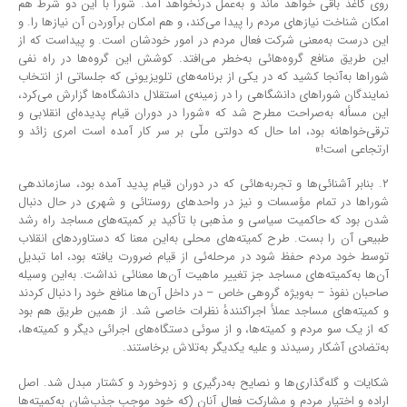
روی کاغذ باقی خواهد ماند و به‌عمل درنخواهد آمد. شورا با این دو شرط هم
امکان شناخت نیازهای مردم را پیدا می‌کند، و هم امکان برآوردن آن نیازها را. و
این درست به‌معنی شرکت فعال مردم در امور خودشان است. و پیداست که از
این طریق منافع گروه‌هائی به‌خطر می‌افتد. کوشش این گروه‌ها در راه نفی
شوراها به‌آنجا کشید که در یکی از برنامه‌های تلویزیونی که جلساتی از انتخاب
نمایندگان شوراهای دانشگاهی را در زمینه‌ی استقلال دانشگاه‌ها گزارش می‌کرد،
این مسأله به‌صراحت مطرح شد که «شورا در دوران قیام پدیده‌ای انقلابی و
ترقی‌خواهانه بود، اما حال که دولتی ملّی بر سر کار آمده است امری زائد و
ارتجاعی است!»
۲. بنابر آشنائی‌ها و تجربه‌هائی که در دوران قیام پدید آمده بود، سازماندهی
شوراها در تمام مؤسسات و نیز در واحدهای روستائی و شهری در حال دنبال
شدن بود که حاکمیت سیاسی و مذهبی با تأکید بر کمیته‌های مساجد راه رشد
طبیعی آن را بست. طرح کمیته‌های محلی به‌این معنا که دستاوردهای انقلاب
توسط خود مردم حفظ شود در مرحله‌ئی از قیام ضرورت یافته بود، اما تبدیل
آن‌ها به‌کمیته‌های مساجد جز تغییر ماهیت آن‌ها معنائی نداشت. به‌این وسیله
صاحبان نفوذ – به‌ویژه گروهی خاص – در داخل آن‌ها منافع خود را دنبال کردند
و کمیته‌های مساجد عملأ اجراکنندهٔ نظرات خاصی شد. از همین طریق هم بود
که از یک سو مردم و کمیته‌ها، و از سوئی دستگاه‌های اجرائی دیگر و کمیته‌ها،
به‌تضادی آشکار رسیدند و علیه یکدیگر به‌تلاش برخاستند.
شکایات و گله‌گذاری‌ها و نصایح به‌درگیری و زدوخورد و کشتار مبدل شد. اصل
اراده و اختیار مردم و مشارکت فعال آنان (که خود موجب جذب‌شان به‌کمیته‌ها