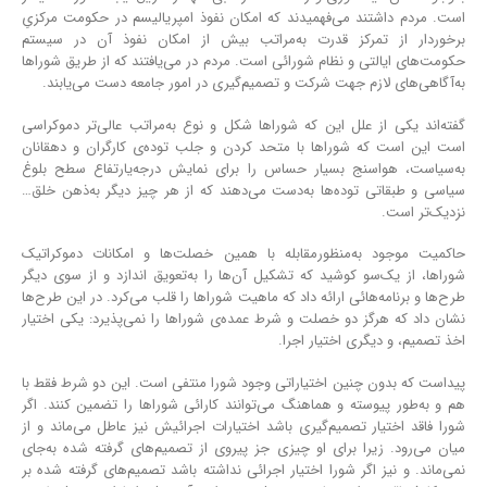
است. مردم داشتند می‌فهمیدند که امکان نفوذ امپریالیسم در حکومت مرکزیِ
برخوردار از تمرکز قدرت به‌مراتب بیش از امکان نفوذ آن در سیستم
حکومت‌های ایالتی و نظام شورائی است. مردم در می‌یافتند که از طریق شوراها
به‌آگاهی‌های لازم جهت شرکت و تصمیم‌گیری در امور جامعه دست می‌یابند.
گفته‌اند یکی از علل این که شوراها شکل و نوع به‌مراتب عالی‌تر دموکراسی
است این است که شوراها با متحد کردن و جلب تودﻩ‌ی کارگران و دهقانان
به‌سیاست، هواسنج بسیار حساس را برای نمایش درجه‌یارتفاع سطح بلوغ
سیاسی و طبقاتی توده‌ها به‌دست می‌دهند که از هر چیز دیگر به‌ذهن خلق…
نزدیک‌تر است.
حاکمیت موجود به‌منظورمقابله با همین خصلت‌ها و امکانات دموکراتیک
شوراها، از یک‌سو کوشید که تشکیل آن‌ها را به‌تعویق اندازد و از سوی دیگر
طرح‌ها و برنامه‌هائی ارائه داد که ماهیت شوراها را قلب می‌کرد. در این طرح‌ها
نشان داد که هرگز دو خصلت و شرط عمدﻩ‌ی شوراها را نمی‌پذیرد: یکی اختیار
اخذ تصمیم، و دیگری اختیار اجرا.
پیداست که بدون چنین اختیاراتی وجود شورا منتفی است. این دو شرط فقط با
هم و به‌طور پیوسته و هماهنگ می‌توانند کارائی شوراها را تضمین کنند. اگر
شورا فاقد اختیار تصمیم‌گیری باشد اختیارات اجرائیش نیز عاطل می‌ماند و از
میان می‌رود. زیرا برای او چیزی جز پیروی از تصمیم‌های گرفته شده به‌جای
نمی‌ماند. و نیز اگر شورا اختیار اجرائی نداشته باشد تصمیم‌های گرفته شده بر