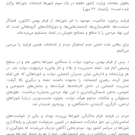
به‌قول مقامات وزارت کشور «فقط در یک سوم شهرها انتخابات شوراها برگزار
شده است». (بامداد، ۲۹ مهر)
فرایند برخورد حاکمیت موجود با امر شوراها، از قیام بهمن تاکنون، افشاگر
سیاست‌ها، ظاهرسازی‌ها، انحصارطلبی‌ها، و دوزوکلک‌های گروه‌هائی است که
این نهاد مردمی را با منافع و مصالح خویش در تضاد مستقیم می‌دیده‌اند.
برای یافتن علت اصلی عدم استقبال مردم از انتخابات همین فرایند را بررسی
می‌کنیم:
۱. پس از قیام بهمن، برخورد دولت با مسأله‌ی شوراها به‌طور عام و در سطح
وسیعی آغاز شد. تضاد «مدیریت از بالا» و «از پائین» ترجیع‌بند دولت شد. در
هر وزارتخانه و اداره‌ئی میان مدیران انتصابی دولت و شوراها‌ئی که طی قیام
عمل کرده، رهبری اعتصابات را به‌عهده داشتند تضاد و درگیری بالا گرفت.
مدیریت انتصابی در داخل کارخانه‌ها، شرکت‌ها، و بخش‌های خصوصی و
عمومی، به‌طرز خستگی‌ناپذیری با این نهاد مردمی به‌مبارزه برخاست. نطق‌های
مسؤولان و شکایات مداوم هیأت دولت، به‌ویژه نخست‌وزیر، دربارﻩٔ شوراهای
ارتشی، کارگری، کارمندی، دانشگاهی، و… روزبه‌روز شدیدتر شد.
مردم در فرایند قیام به‌کارائی شوراها پی‌برده بودند و یکی از خواست‌های
اساسی‌شان نیز حق مشارکت مستقیم در تعیین سرنوشت خویش و پایه‌گذاری
شوراها در سراسر کشور بود. مردم به‌این آگاهی نزدیک می‌شدند که جلوگیری از
به‌وجود آمدن دیکتاتوری و رشد انحصارطلبی تنها از طریق ایجاد شوراها میسر