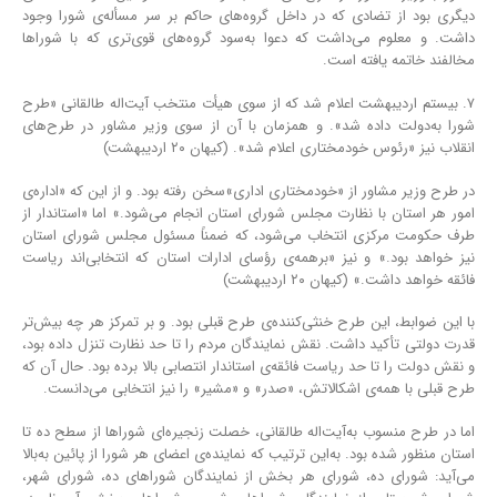
دیگری بود از تضادی که در داخل گروه‌های حاکم بر سر مسأله‌ی شورا وجود
داشت. و معلوم می‌داشت که دعوا به‌سود گروه‌های قوی‌تری که با شوراها
مخالفند خاتمه یافته است.
۷. بیستم اردیبهشت اعلام شد که از سوی هیأت منتخب آیت‌اله طالقانی «طرح
شورا به‌دولت داده شد». و همزمان با آن از سوی وزیر مشاور در طرح‌های
انقلاب نیز «رئوس خودمختاری اعلام شد». (کیهان ۲۰ اردیبهشت)
در طرح وزیر مشاور از «خودمختاری اداری»سخن رفته بود. و از این که «اداره‌ی
امور هر استان با نظارت مجلس شورای استان انجام می‌شود.» اما «استاندار از
طرف حکومت مرکزی انتخاب می‌شود، که ضمناً مسئول مجلس شورای استان
نیز خواهد بود.» و نیز «برهمه‌ی رؤسای ادارات استان که انتخابی‌اند ریاست
فائقه خواهد داشت.» (کیهان ۲۰ اردیبهشت)
با این ضوابط، این طرح خنثی‌کننده‌ی طرح قبلی بود. و بر تمرکز هر چه بیش‌تر
قدرت دولتی تأکید داشت. نقش نمایندگان مردم را تا حد نظارت تنزل داده بود،
و نقش دولت را تا حد ریاست فائقه‌ی استاندار انتصابی بالا برده بود. حال آن که
طرح قبلی با همه‌ی اشکالاتش، «صدر» و «مشیر» را نیز انتخابی می‌دانست.
اما در طرح منسوب به‌آیت‌اله طالقانی، خصلت زنجیره‌ای شوراها از سطح ده تا
استان منظور شده بود. به‌این ترتیب که نماینده‌ی اعضای هر شورا از پائین به‌بالا
می‌آید: شورای ده، شورای هر بخش از نمایندگان شوراهای ده، شورای شهر،