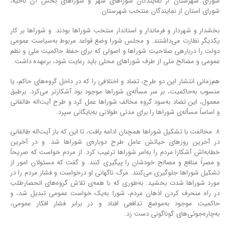
شورای شهرستان از نمایندگان شوراهای شهر و شوراهای بخش آن ناحیه،
شورای استان از نمایندگان منتخب شهرستان.
بخشدار و شهردار و فرماندار و استاندار منتخب شوراها بودند. و شوراها بر کار
یکدیگر نظارت می‌داشتند. و مجلس شورا وضع قواعد مربوط به‌سیاست عمومی
دولت را دربارهی صلاحیت شوراها و اصولی که برای حفظ حاکمیت ملی و نظم
عمومی و مصالح ملی از طرف شوراهای محلی باید رعایت شود، برعهده داشت.
هم‌زمانی انتشار این دو طرح، تضاد و اختلافی را که در داخل گروه‌های حاکم، یا
منسوب به‌حاکمیت، بر سر مسأله‌ی شوراها موجود بود آشکارتر می‌کرد. برطبق
معمول، این تضاد به‌سود گروه مخالف شوراها عمل کرد و طرح آیت‌اله طالقانی
و اساساً مسأله‌ی شوراها را برای مدتی طولانی به‌بایگانی سپرد.
۸. مخالفت با تشکیل شوراها همچنان ادامه یافت، تا این که باز آیت‌اله طالقانی
در آخرین روزهای حیاتش عامل طرحِ دوباره‌ی شوراها شد. و در آخرین
خطابه‌اش آشکارا مردم را به‌امر شوراها ترغیب کرد. از مردم خواست که صریحاً
و مصراً منافع و مصالح خودشان را پیگیری کنند. و گفت که مسئولان امور از
تشکیل شوراها جلوگیری می‌کنند. مرگ ناگهانی او درخواست و فشار مردم را در
مورد شوراها شدت بخشید. به‌طوری که با همه‌ی تلاش گروه‌های انحصارطلب
در راه منحرف کردن اذهان مردم، شورا به‌یک خواست عمومی تبدیل شد، و
حاکمیت موجود به‌موضع تدافعی افتاد و در برابر فشار افکار عمومی،
به‌چاره‌جوئی‌های گوناگونی دست زد.