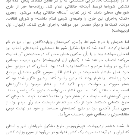
۴. در اردیبهشت ۵۸، در پی مشکلاتی که بر اثر همین تضادها پیش آمده بود
تشکیل شوراها توسط آیت‌اله طالقانی اعلام شد. روزنامه‌ها خبر از طرح
شوراهای محلی دادند که زیر نظارت آیت‌اله طالقانی پیاده می‌شود. رهبری
«کمک به‌اجرای این طرح را وظیفه‌ی شرعی اعلام داشت» و شورای انقلاب،
دولت، کمیته‌ها و دیگر مصادر امور موظف به‌اجرای طرح شدند. (کیهان، اول
اردیبهشت)
اما هم‌زمان با طرح شوراها، رؤسای کمیته‌های چهارده‌گانه‌ی تهران نیز در قم
اجتماع کردند. گفته شد که «با تشکیل شوراها مسئولین کمیته‌های انقلاب نیز
انتخابی خواهند بود. و با رأی ساکنین همان محل که در محدوده‌ی آن فعالیت
می‌کنند انتخاب خواهند شد.» (کیهان اول اردیبهشت). بدین ترتیب مرحله‌ی
دیگری در روابط مردم و دستگاه‌ها پدید آمده بود. کسانی که در حوزه‌ی عمل
خود، فعال مایشاء شده بودند بر اثر فشار افکار عمومی ناگزیر به‌تعدیل مواضع
خود پرداختند. یا ناچار بودند که چنین وانمود کنند. رهبری ناگزیر شده بود که
به‌هر صورت بر خواست مردم تأکید کند. و فشار موجود را به‌گروه‌های
انحصارطلب منتقل کند. اما این فشار نمی‌توانست بدون عکس‌العمل بماند.
پس گروه‌های انحصارطلب نیز فشار خود را متقابلاً تشدید کردند. همچنان که
طرح انتخابی کمیته‌ها خود از یک سو تظاهر به‌رعایت حق رأی مردم بود، از
سوی دیگر تأکیدی بود بر بقای کمیته‌های مساجد. و خود در نهایت نوعی
مقابله‌جوئی با مسأله‌ی شورا به‌حساب می‌آمد.
۵. شنبه هشتم اردیبهشت، «پیش‌نویس طرح تشکیل شوراهای شهر و استان
که ایران را در آینده به‌صورت یک کشور فدراتیو در می‌آورد از سوی وزارت کشور