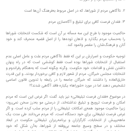
۲. ناآگاهی مردم از شوراها، که در اصل مربوط به‌فرهنگ آن‌ها است
۳. فقدان فرصت کافی برای تبلیغ و آگاه‌سازی مردم
حاکمیت موجود با طرح این سه مسأله بر آن است که شکست انتخابات شوراها
را به‌حساب مردم بگذارد و اذهان توده‌ها را از اصل قضیه منحرف کند و خود
آنان و فرهنگ‌شان را مقصر وانمود کند.
توجیه حکومت و اصرارش بر این که فقط ناآگاهی مردم علت و عامل اصلی عدم
استقبال از انتخابات شوراها بوده است فقط کوششی است که در راه پنهان
داشتن نقش و اقدامات خود حکومت. وگرنه چگونه است که به‌هنگام رفراندوم و
انتخابات مجلس خبرگان، مردم از شعور لازم و کافی برخوردار بودند، و این قدرت
خارق‌العاده را داشتند که خبرگان جامعه را در رابطه با تدوین قانون اساسی
تشخیص دهند اما در مورد «شوراها» یکباره فاقد آگاهی شدند؟!
در موضوع «فقدان فرصت تبلیغاتی» نیز باید گفت: اگر غرض این است که مردم
امکان و فرصت ترویج و تبلیغ نداشته‌اند، از درستی مو به‌درز سخن نمی‌رود؛
زیرا حاکمیت موجود همه‌ی امکانات تبلیغاتی را از مردم سلب کرده است. و اگر
غرض فرصت تبلیغاتی برای خود دستگاه است، که مردم می‌دانند طی مدت یک
ماهه‌یپیش از انتخابات، کارگزاران و برنامه‌ریزان تبلیغاتی حکومت در ابعاد
مختلف و در سطح وسیع جامعه بی‌وقفه از شوراها، به‌آن شکل که خود