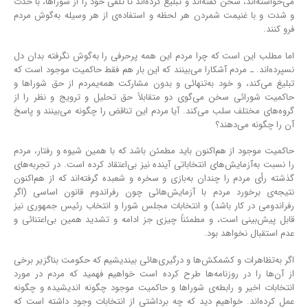
می‌خواسته‌اند، سخن گفته‌اند و تبلیغ کرده‌اند تا تلقی خود را از شوراها، با حدت
و شدت و با غنیمت شمردن هر لحظه و استفاده‌ی از هر وسیله به‌گوش مردم
فرو کنند.
اما مطلب این است که چرا مردم این همه پرحرفی را به‌گوش نگرفته بدان دل
نسپرده‌اند. ـ مردم آشکارا می‌بینند که این بار هم فقط حاکمیت موجود است که
تبلیغ می‌کند، و خود به‌تنهائی و بدون مشارکت همه‌یمردم از حق شوراها و
حاکمیت شورائی سخن می‌گوی دو متقابلاً حق تحلیل و ترویج و نظر را از
گروه‌های مختلف سلب می‌کند. آیا مردم این تناقض را چگونه می‌بینند و پاسخ
آن را چگونه می‌دهند؟
حاکمیت موجود از هم‌اکنون باید مطمئن باشد که با همین شیوه و رفتار، مردم
را نسبت به‌آزمایش‌های انتخاباتی آینده نیز بی‌اعتقاد کرده است. در تجربه‌های
گذشته رأی مردم را چندان به‌بازی و سخره و شعبده گرفته‌اند که از هم‌اکنون
نتیجه‌ی برخورد مردم با آزمایش‌‌هائی چون رفراندوم قانون اساسی (اگر
رفراندومی در کار باشد) و انتخابات مجلس شورا و انتخاب رئیس جمهوری نیز
قابل پیش‌بینی است، و مطمئناً چیزی جز ادامه و تشدید همین بی‌اعتنائی و
عدم استقبال نخواهد بود.
اگر به‌تظاهرات و کشمکش‌ها و درگیری‌هائی بیندیشیم که حکومت بناگزیر برخی
از آن‌ها را در روزنامه‌ها طرح کرده است خواهیم فهمید که مردم در مورد
انتخابات اخیر و رابطه‌ی شوراها و حاکمیت موجود چگونه اندیشیده و چگونه
عمل کرده‌اند. خواهیم دید که چه برداشتی از انتخابات وجود داشته است که