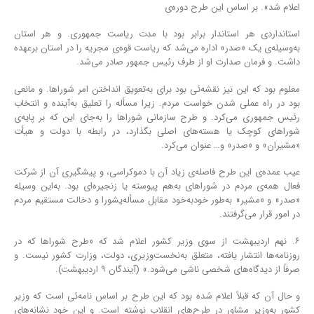
اعلام شد». بر اساس این طرح دوره‌ی
استانداردی هر استاندار برابر بود با مدت ریاست جمهوری. و هر استان
به‌وسیله‌ی یک «صدر» اداره می‌شد که ریاست قوه‌ی مجریه را در استان برعهده
داشت. و فرمان صدارت او از طرف رئیس جمهور صادر می‌شد.
معلوم بود که این نیز نقشه‌ئی بود برای به‌تعویق انداختن امر شوراها. و مانعی
بود در راه عملی شدن خواست مردم. زیرا مسأله را تعلیق به‌آینده و انتخاب
رئیس جمهوری می‌کرد. و طرح سازمانی شوراها را به‌جای این که بر پایه‌ی
شوراهای کوچک یا هسته‌های اصلی بگذارد، در رابطه با دولت و هیأت
«مشیران» و «صدر» و… عنوان می‌کرد.
عیب عمدﻩ‌ی این طرح فاصله‌ی زیاد آن با دموکراسی، و پیشگیری آن از شرکت
فعال همه‌ی مردم در شوراهای به‌هم پیوسته یا زنجیره‌ای بود. به‌این وسیله
«صدر» و «مشیر» به‌طور خود‌به‌خود مقابل مسأله‌یشورا و دخالت مستقیم مردم
در امور قرار می‌گرفتند.
۶. نهم اردیبهشت از سوی وزیر کشور اعلام شد که «طرح شوراها که در
روزنامه‌ها انتشار یافته، متعلق به‌نخست‌وزیری، دولت، وزارت کشور نیست. و
صرفاً از دیدگاه‌های شخصی ناشی می‌شود.» (آیندگان ۹ اردیبهشت).
و حال آن که قبلاً اعلام شده بود که این طرح بر اساس نامه‌ئی است که وزیر
کشور به‌وزیر مشاور در طرح‌های انقلاب نوشته است. و این خود نشانه‌های