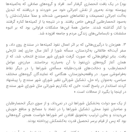
بود) در یک بافت انحصاری گرفتار آمد. افراد و گروه‌های صادقی که به‌کمیته‌ها
پیوسته بودند به‌مرور از نقش اجرائی خود سر خوردند و دریافتند که تبدیل
به‌آلت اجرائی تصمیمات و تقاضاهای خصوصی شده‌اند و عملاً مشارکت‌شان را
به‌سود انحصارطلبی گروهی خاص یافتند. و در نتیجه یا از کمیته‌ها کناره گرفتند
یا کنار گذاشته شدند. حاصل همهٔ این‌ها مشکلات فراوانی بود که بر انبوه
مشقـّات و نابسامانی‌های زندگی مردم و جامعه افزوده شد.
۳. هم‌زمان با درگیری‌هائی که بر اثر اعمال نفوذ کمیته‌ها در سنندج روی داد، و
سفر آیت‌اله طالقانی به‌کردستان، مسأله شورا از آغاز سال جاری بُعد تازه‌ئی
یافت. بنابر توافق‌هائی که صورت گرفت شورای شهر سنندج انتخاب شد، که از
همان آغاز گروه‌های ذی‌نفوذ با آن به‌مبارزه برخاستند. مبارزﻩ‌ی عوامل
انحصارطلب و دخالت‌های قدرت‌طلبانه مسأله‌ی شوراها را در دیگر نقاط
به‌فراموشی سپرد. در واقعه‌یخوزستان، هنگامی که نمایندگان گروه‌های مختلف
سیاسی، به‌عنوان راه حل، تشکیل شورائی نظیر شورای شهر سنندج را پیشنهاد
کردند استاندار در پاسخ گفت: «این که بگذاریم شورائی مثل شورای شهر سنندج
در اینجا پا بگیرد از محالات است.»
از یک سو دولت به‌تشکیل شوراها تن در نمی‌داد، و از سوی دیگر انحصارطلبان
و صاحبان نفوذ محلی تشکیل شوراها را در تضاد با مصالح و منافع خویش
می‌دیدند و به‌این ترتیب به‌تعویق افتادن امر شوراها خواست همه‌ی گروه‌هائی
بود که پس از قیام برسر تحصیل قدرت به‌کشمکش پرداخته بودند.