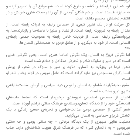
بی‌واسطه در کل زندگی.
او، هم این «رابطه» را کشف و طرح کرده است، هم موانع آن را تصویر کرده و
به مبارزه طلبیده ‌است. و هم شکلی آرمانی از آن را در حیات هنری خویش و در
انتظام تخیلش مجسم داشته ‌است.
کل حرکت او در یک تغییر کیفی، از احساس رابطه به ادراک رابطه است. از
فقدان رابطه به ضرورت رابطه است. از تضاد و ستیز با فاصله‌ها و بازدارنده‌ها، به
بی‌واسطگی رابطه است. از فردیت خاص رابطه به عمومیت جمعی رابطه‌ی
انسانی است. از خود به دیگری، و از عشق فردی به همبستگی انسان‌ها.
***
اما نگرش فروغ به انسان، یک نگرش اساسا هنری است. یعنی نگرشی غنایی
است که در سیر و سلوک شاعر و شعرش متکامل و منظم شده است.
ذهن نیما در رویکرد به انسان، علاوه بر سیر و سلوک در شعر، از بینش
انسان‌گرای منسجمی نیز مایه گرفته است که عامل مبهمی در قوام یافتن شعر او
است.
عشق نخبه‌گرایانه شاملو به انسان را نوعی دید سیاسی و آرمان عظمت‌طلبانه‌ی
بشری نیرو بخشیده ‌است.
اخوان از احساس اجتماعی نیرومندی برخوردار است که اساسا مایه‌های
اندیشگی خود را از دیدگاه انسان‌دوستانه‌ی فرهنگ سنتی فراهم ‌آورده‌ است.
شعر آتشی از احساس بومی عدالت‌خواهی و تجربه‌ی حسی زندگی با یک
کشش غریزی-حماسی به انسان می‌گراید.
ذهنیت غنایی سپهری از یک دیدگاه عرفانی – چه سنتی بومی و جه سنتی
غیر‌بومی – به «انسان کلی» که در فرهنگ شرق هویت شناخته‌ای دارد، جذب
شده ‌است.