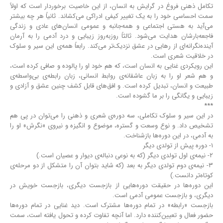
تکامل ذهنی فروغ در گرایش به انسان، از این خاصیت برخوردار است که اولاً
سمت احساسی خود را به یک تغییر کیفی ادراکی می‌کشاند. ثانیاً هر چه بیشتر
می‌آید به هستی اجتماعی و همه‌جانبه و عمومی انسان‌های عادی و زندگی
فاجعه‌بارشان هدایت می‌شود. ثالثاً روز‌به‌روز زیبایی و درد آدمی را به آرمان
آینده‌نگرانه‌ای از رهایی در عشق نزدیک‌تر می‌کند. رابعاً همه‌ی این سیر و سلوک
در خلاقیت شعری است.
این رویکردی غنایی به انسان است، که هم خود او را پالوده و صافی کرده‌ است،
و هم شعر او را به زبان عاشقانه‌ی روابط انسانی، زبان رابطه‌ی بی‌واسطه‌ی
طبیعت و انسان، تبدیل کرده‌ است. و افق‌های قابل کشف چنین عشق و آزادی و
زیبایی و یگانگی را بر ما گشوده ‌است.
***
در این سیر و سلوک تکاملی، سه دوره‌ی شعری و ذهنی را می‌توان در پی هم
تشخیص داد. و نوع وسعت و گستره، موضوع و انگیزه و نیروی «نگرش» او را
به آدمی، در این دوره‌ها بازشناخت.
۱- دوره پیش از تولدی دیگر
۲- نیمه‌ی اول تولدی دیگر (که به نوعی دنباله‌ی دیوار و عصیان است.)
۳- نیمه‌ی دوم تولدی دیگر به بعد (که شاید بتوان آن را متشکل از دو مرحله‌ی
کوتاه‌تر دانست.)
این دوره‌ها در حقیقت دوره‌هایی از بازجست دیگری، بازجست خویش در
دیگری، و بازجست عمومی آدمی است.
بازجست «رابطه» در تمام دوره‌ها مشترک است. دید غنایی در تمام دوره‌ها
حضور فعال و تعیین‌کننده دارد. اما آنچه تفاوت کرده و تحول یافته ‌است، سمت