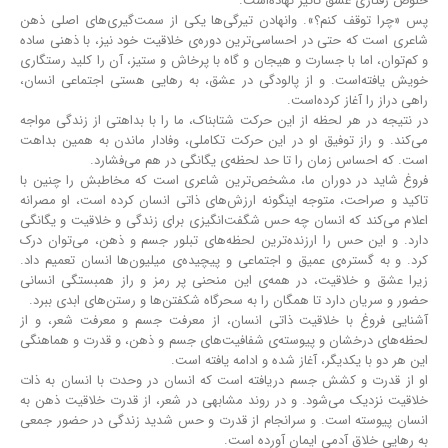
خلوص رفتاری عشق تاثیر نهاده‌است.
پس «چرا توقف کنم؟». وانهادن تیرگی‌ها یکی از سمت‌گیری‌های اصلی ذهن
شاعری است که حتی در احساسی‌ترین دوره‌ی خلاقیت خود نیز، با ذهنی ساده
و کم‌توان، اما با جسارت و هیجان و گاه با پرخاش و ستیز، آن را کلید رستگاری
خویش یافته‌است. و از پالودگی در عشق، به رهایی هستی اجتماعی انسان،
راهی دراز را آغاز کرده‌است.
در نتیجه در هر لحظه از این حرکت شتابناک، ما را با بداهتی از زندگی مواجه
می‌کند. و راز توفیق او در این حرکت تکاملی، وفادار ماندن به همین بداهت
است. که احساس زمان را تا حد لحظه‌ی یگانگی در هم می‌فشارد.
فروغ شاید در دوران ما، مشخص‌ترین شاعری است که مخاطبش را چنین با
تاکید و صراحت، متوجه اینگونه ارزش‌های ذاتی انسان کرده ‌است، او مصرانه
اعلام می‌کند که انسان چه حس شگفت‌انگیزی برای زندگی و خلاقیت و یگانگی
دارد. و این حس را ارزنده‌ترین لحظه‌های تبلور جسم و ذهن، می‌توان درک
کرد. و به گستره‌ی عمیق و اجتماعی و پیچیده‌ی میلیون‌ها انسان تعمیم داد.
زیرا عشق و خلاقیت، در همه‌ی این منحنی پر رمز و راز همبستگی انسانی
حضور و سریان دارد تا همگان را به سحرگاه شکفتن‌ها و رستن‌های ابدی ببرد.
آشنایی فروغ با خلاقیت ذاتی انسان، از معرفت جسم و معرفت شعر، و از
لحظه‌های درخشان و پیوسته‌ی شفافیت‌های جسم و ذهن، و قدرت و هماهنگی
این هر دو با یکدیگر، آغاز شده و ادامه یافته ‌است.
او از قدرت و کشش جسم دریافته‌ است که انسان در وحدت با انسان به ذات
خلاقیت نزدیک می‌شود. و در روند مشابهی در شعر، از قدرت خلاقیت ذهن به
انسان پیوسته ‌است. و سرانجام از قدرت و حس شدید زندگی در حضور جمعی
به رهایی خلاق آدمی ایمان آورده ‌است.