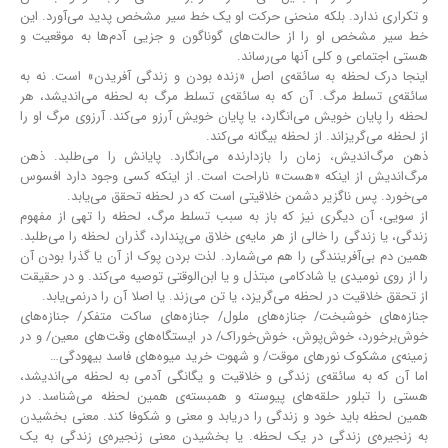
و تکراری ندارد. بلکه منحنی حرکت او یک خط سیر مشخص پدید می‌آورد. این
خط سیر مشخص او را از حالت‌های گوناگون و جزیی آدم‌ها به موقعیت و
هستی اجتماعی و کلی آنها می‌رساند.
اینجا درک لحظه به سائقه‌ی اصل «زنده بودن و زندگی آفریدن» است. نه به
سائقه‌ی تسلط مرگ. آن که به سائقه‌ی تسلط مرگ به لحظه می‌اندیشد، هر
لحظه را پایان خویش می‌انگارد، یا پایان خویش آرزو می‌کند. آرزوی مرگ او را
از لحظه می‌گریزاند. از لحظه بیگانه می‌کند.
ذهن مرگ‌اندیش، زمان را بازدارنده می‌انگارد. پایانش را می‌طلبد. ذهن
مرگ‌اندیش از اینکه «هست» ناراحت است. از اینکه کسی وجود دارد افسوس
می‌خورد. پس ناگزیر دشمن خلاقیتی است که در لحظه تحقق می‌یابد.
از سویی، آن دیگری نیز که باز به سبب تسلط مرگ، لحظه را تهی از مفهوم
زندگی، یا زندگی را خالی از هر مایه‌ی خلاق می‌پندارد، گذران لحظه را می‌طلبد.
همین دم بی‌آفرینندگی را هم می‌شمارد. لذت بردن پوک از آن یا گذرا بودن آن
را از روی نومیدی یا شادکامی مبتذل و یا ابن‌الوقتی توصیه می‌کند. و در حقیقت
از تحقق خلاقیت در لحظه می‌گریزد، یا تن می‌زند. یا اصلا آن را درنمی‌یابد.
جنازه‌های خوشبخت/ جنازه‌های ملول/ جنازه‌های ساکت متفکر/ جنازه‌های
خوش‌برخورد، خوش‌پوش، خوش‌خوراک/ در ایستگاه‌های وقت‌های معین/ و در
زمینه‌ی مشکوک نورهای موقت/ و شهوت خرید میوه‌های فاسد بیهودگی…
اما آن که به سائقه‌ی زندگی و خلاقیت و یگانگی آدمی به لحظه می‌اندیشد،
هستی را تبلور حلقه‌های پیوسته و همبسته‌ی همین لحظه می‌شناسد. در
همین لحظه باید خود و زندگی را دریابد و معنی و شکوفا کند. معنی بخشیدن
به زنجیره‌ی زندگی در یک لحظه. یا بخشیدن معنی زنجیره‌ی زندگی به یک