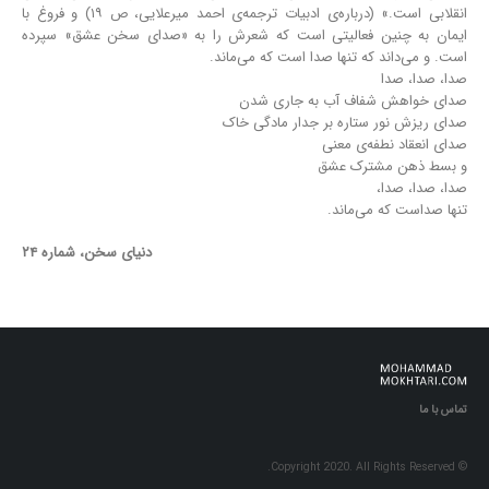
انقلابی است.» (درباره‌ی ادبیات ترجمه‌ی احمد میرعلایی، ص ۱۹) و فروغ با
ایمان به چنین فعالیتی است که شعرش را به «صدای سخن عشق» سپرده
است. و می‌داند که تنها صدا است که می‌ماند.
صدا، صدا، صدا
صدای خواهش شفاف آب به جاری شدن
صدای ریزش نور ستاره بر جدار مادگی خاک
صدای انعقاد نطفه‌ی معنی
و بسط ذهن مشترک عشق
صدا، صدا، صدا،
تنها صداست که می‌ماند.
دنیای سخن، شماره ۲۴
تماس با ما
© Copyright 2020. All Rights Reserved.