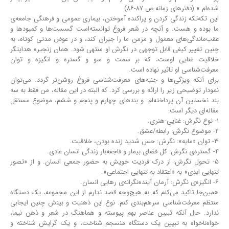
شده‌ام.» (دفترهای زمانه ص ۸۷-۸۶)
این تکه‌تکه زندگی کردن و پراکنده آموختن، بیماری عمومی و فرهنگی جامعه‌ی
ما بوده و هست. و آنچه در شعر فروغ توانسته‌است گسست‌ها و کمبودها و
عقب‌ماندگی‌های معمول و مزمن ما را جبران کند، و در عوض مدتی کوتاه، به
چنین تغییر کیفی قابل توجهی در نگرش او منتهی شود. همان زنجیره هدایتگر
خلاقیت غنایی اوست، که بر سمت و سو و گستره و انگیزه و توان
معرفت‌شناسی او تاثیر نهاده ‌است.
برای آنکه ویژگی‌ها و جنبه‌های معرفت‌شناسی فروغ روشن‌تر گردد. می‌توان
نمودار توضیحی زیر را ارائه و بررسی کرد. که البته در این مقاله، من فقط به سه
بند نخستین آن پرداخته‌ام. و بندهای چهارم و پنجم و ششم، موضوع مستقل
مقاله‌ای دیگر است:
۱- نوع نگرش: غنایی-هنری.
۲- موضوع نگرش: رابطه/عشق.
۳- توان «مایه»: نگرش: حس شدید زنده بودن، خلاقیت.
۴- گستره‌ی نگرش: کل فضای بیمار و فاجعه‌بار زندگی انسان عادی.
۵- تحول نگرش: از درک فردیت خویش به حضور جمعی انسان. و از «تصور
تنهایی ابدی» به «اعتقاد به تنهایی اجتماعی».
۶- انگیزه‌ی نگرش: آرمان آینده‌نگرانه‌ی رهایی انسان.
همین‌جا تاکید می‌کنم که به هیچ‌وجه قصد ندارم از این مجموعه، یک دستگاه
منتظم معرفت‌شناسی سر‌هم‌بندی کنم. نوع این ذهنیت و بینش چنین ایجابی
ندارد. حال آنکه تبیین عناصر بهم‌ پیوسته و هماهنگ در شعر و ذهن نیما،
خواه‌ناخواه به تبیین یک دستگاه منسجم شناخت، و یک گرایش شناخته و