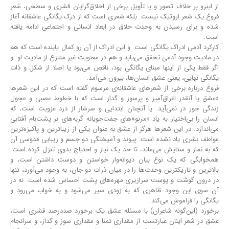
از اینرو بر خلاف تصور و یا تأویل برخی از اخلاق‌گرایان قشری و سطحی، شعر
فروغ یک شعر اروتیک نیست. بلکه شعری است که از درک یگانگی عاشقانه آغاز
شده و برای رسیدن به وحدت خلاق در ابعاد انسانی و اجتماعی ادامه یافته‌
است.
کارکرد آدمی ادراک یگانگی است. و این ادراک از آن رو کمال ‌یابنده است که هم
در مادیت وجود آدمی تحقق می‌یابد و هم در معنویت غیر منتزع از مادیت او. و
اگر فقط یکی از اینها مبنای یگانگی بود، ناقص می‌بود یا اصلا از شکل و ذات
یگانگی نهایی، یعنی عشق انسان‌ها، بیرون می‌آمد.
فروغ درباره برخی از شعرهای عاشقانه‌ی مرسوم گفته ‌است که در این شعرها
«عشق یا آنقدر اغراق‌آمیز و پرسوز و گداز است که با خطوط عصبی و عجول
زندگی جور در نمی‌آید. یا آنچنان ابتدایی و سرشار از درد عزوبت است، که
انسان را بی‌اختیار به یاد «مرنو»های جفت‌جویانه‌ گربه‌های نر پشت‌بام آفتابی
می‌اندازد. در این شعرها هرگز از عشق به عنوان یکی از زیباترین و پاکیزه‌ترین
عواطف بشری یاد نشده ‌است. پیوند و آمیختگی دو جسم و زیبایی قدوسی آن
که به نماز و ستایش می‌ماند، تا حد یک نیاز و احتیاج بدوی تنزل کرده‌ است.
همخوابگی که یک نوع بیان دیوانه‌وار خواستن و دوست داشتن است، و
بالاترین و تاریکترین وحدت‌ها را در میان ذرات دو جان، به وجود می‌آورد، تنها
در درون گوشت و پوست سرازیری مهره‌های پشت احساس شده ‌است. نه در
آن سوی این وجود ظاهری که به زودی سیر می‌شود و به خواب می‌رود و
یگانگی را فراموش می‌کند.
برخورد (این‌گونه شاعران) با مسئله عشق یک برخورد صد‌در‌صد قشری است،
عشق در شعر اینان عبارتست از مقداری تمنا و مقداری سوز و گداز، و سرانجام