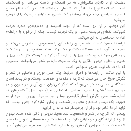
ذهنیت او با کارکرد غنایی‌اش، به هر اندیشه‌ای دست می‌یابد. او اندیشمند
است، نه اندیشه‌ورز یا بیانگر اندیشه‎‌های پرداخته شده در یک نظام معین
فلسفی، سیاسی اجتماعی، اندیشه در ذات شعری او متبلور می‌شود، با او درونی
می‌شود.
این توفیق از آن‌ رو است که از تجرد اندیشه یا مفهوم‌های مجرد حرکت
نمی‌کند. نقطه‌ی عزیمت ذهنی او یک تجرید نیست، بلکه از برخورد با «رابطه»
آغاز به اندیشیدن به آن می‌کند.
«رابطه» مجرد نیست، هم طرفین رابطه، آن را محسوس یا ملموس می‌کند، و
هم حالت آن، رابطه همیشه دلالت بر یک روند است. همه چیز را در روند خود
و رابطه‌ی خود دیدن، همه چیز را از رابطه آغاز کردن، درست مثل همه چیز را
هنری و غنایی دیدن. ناگزیر به یک خاصیت تازه در ذهن می‌انجامد. خاصیتی
که با ذات خلاقیت هنری متجانس است.
با این حرکت از رابطه‌ها و اجزای مرتبط، یک حس فوری و عاطفی در شعر و
نگرش فروغ جان می‌گیرد، که لازمه و مقدمه‌ی خلاقیت اوست. و در پدید آمدن
دستگاهی ذهنی به کار می‌رودف که دیگر نمی‌توان عین آن را در بیرون و در
حوزه‌ی دستگاه‌های فلسفی، سیاسی، اجتماعی سراغ کرد. حال آنکه، چنان که
اشاره شد، حتی نگرش انسان‌گرایانه‌ی نیما را نیز می‌توان بیرون از خود او به
صورت یک بینش منتظم و معین باز شناخت و بدان اشاره کرد. یعنی بینشی که
نباید الزاما شاعر بود و از آن برخوردار شد یا بدان گرایید.
بینشی که اگر چه در شعر و شخصیت نیما عمیقا درونی و ذاتی شده‌است، بیرون
از او نیز گرایندگان و هوادارانی دارد. و با مختصات و مشخصاتی تدوین یا معین
شده‌است که در حوزه‌ی گرایش‌های فلسفی- اجتماعی- سیاسی، می‌توان آن را