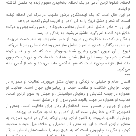
لحظه. شکوفا کردن آدمی در یک لحظه. بخشیدن مفهوم زنده به مفصل گذشته
و آینده.
در این حال است که یک آینده‌نگری پرشور ملتهب در درک این لحظه نهفته
است، که شعر و عشق فروغ را به کل آدمی و آفرینندگیش تعمیم می‌دهد.
این زن – مادر- عاشق- شعر- انسان معاصر، هیچگاه از حس زنده بودن و حرکت
خلاق خود فاصله نمی‌گیرد. عاشق می‌شود. به زندگی می‌رسد.
زندگی می‌کند، به خلاقیت پی می‌برد، از حس مادریش به شعر دست می‌یابد.
در شعر به یگانگی همه‌ی عناصر و عوامل سازنده‌ی وحدت انسانی رسوخ می‌کند.
فروغ از آن نیروی درونی رهبری شده برخوردار است که هم او را فعال کرده
‌است و هم خود توسط این فعال شدن، هدایت شده‌است. و این درست چون
ذات فعال «زنده بودن» است که هم به آدمی مایه می‌دهد و هم از آدمی مایه
می‌گیرد.
***
انسان سالم و حقیقی به زندگی و جهان عشق می‌ورزد. فعالیت او همواره در
جهت افزایش خلاقیت و عظمت حیات و زیبایی‌های جهان است. فعالیت او
همواره در جهت گشایش و رهایش موقعیتش، و جهش به سوی آزادی است.
فعالیت او همواره در جهت پالوده شدن درون او در عشق است.
درون او جزیی از هستی است. لحظه‌ای از زمان برای خلاقیت است. جمعی از
تصویری آگاه بر خط زمان است که راز آدمی را به تداوم حرکت می‌پیوندد.
جهش از قلمرو ضرورت به قلمرو آزادی یعنی اینکه زندگی در قلمرو ضرورت به
معنای تراژدی است. و این به معنی کار تحمیلی بر خلاف میل خود و محدود
کردن زندگی به چارچوبی است که به هیچ وجه با خواست‌های انسان سازگار