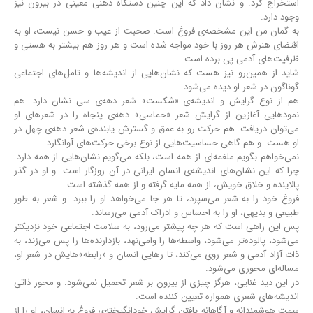
استخراج کرد. و نشان داد که این چنین دستگاه ذهنی معینی در بیرون نیز
وجود دارد.
به گمان من این مشخصه‌ی فروغ است. صحبت از عیب و حسن نیست، او به
اقتضای هنرش هر روز با خود مواجه شده‌ است و هر روز هم بیشتر به هستی و
ظرفیت‌های آدمی پی برده ‌است.
شاید از همین‌رو نیز هست که نشان‌هایی از اندیشه‌ها و تامل‌های اجتماعی
گوناگون در شعر او دیده‌ می‌شود.
هم از نوع گرایش و اندیشه‌ی «شکست» شعر دهه‌ی سی نشان دارد. هم
نمودهایی آغازین از گرایش شعر «حماسی» دهه‌ی پنجاه را در شعرهای او
می‌توان دریافت. هم حرکت رو به عمق و گسترش یابنده‌ی شعر دهه‌ی چهل در
او هست. و هم گاهی حساسیت­‌هایی از نوع برخی حرکت­­­‌های آوانگارد.
نمی‌خواهم بگویم ملغمه‌ای از همه است، بلکه می‌گویم نشان‌هایی از همه دارد.
چرا که این نشان‌های اندیشه‌ی انسان ایرانی در آن روزگار است. و او در گذر
پالاینده و خلاق خویش، از همه مایه گرفته و از همه گذشته ‌است.
فروغ خود را به شعر می‌سپرد، تا هر جا می‌خواهد او را ببرد. و شعر به طور
طبیعی و بدیهی، او را به احساس و ادراک آدمی می‌رساند.
پس این راهی است که هر چه پیشتر می‌رود، به سلامت اجتماعی خود نزدیکتر
می‌شود، پالوده‌تر می‌شود، واسطه‌ها را وا‌می‌نهد، بازدارنده‌ها را پس می‌زند، به
ذات آزاد آدمی و شعر روی می‌کند، تا رهایی انسان و «رابطه»هایش در شعر او،
مساله‌ای محوری می‌شود.
در این دید غنایی، هرگز چیزی از بیرون بر شعر تحمیل نمی‌شود. و محور ذاتی
اندیشه‌های شعری همواره تعیین‌ کننده است.
سمت هوشمندانه و آگاهانه یافتن گرایش خود‌انگیخته‌ی فروغ به انسان، او را از