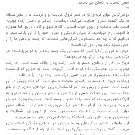
معین نسبت به انسان می‌انجامد.
**
روشن‌ترین توان مایه‌ای که در شعر فروغ، فردیت او و فردیت ما را یقین‎‌مندانه
به یک تعمیم بشری هدایت می‌کند، «بداهت» زندگی و «حس زنده بودن»
است. ذات عاشقانه و زیبای حیات انسانی، گاه با شوق و گاه با دریغ. اما همواره
با التهاب، رخ می‌نماید. تا میزان نزدیکی و دوری خود را از آن بازشناسیم، و
دریابیم که تا چه حد دستخوش تیرگی‌هایی شده‌ایم که جسم و ذهن ما را از
حس شدید زنده بودن دور کرده‌است:
حرفی به من بزن/ آیا کسی که مهربانی یک جسم زنده را به تو می‌بخشد/ جز
درک حس زنده بودن از تو چه می‌خواهد؟
فروغ در آغاز از رابطه‌ی جسم به حس زنده بودن واقف شده‌ است. اما زنده
بودن، اساس همیشگی نگاه او به انسان گردیده‌ است. به طوری که از سمت
دیگر رابطه نیز، بیش از هر چیز، همین درک حس زنده بودن را می‌طلبد.
پرداخت فروغ به جسم در راستای معرفت جسم است، که ذات زایش در آن
نهفته است. عشق و زایش حتی در احساساتی‎‌ترین نمودهای شعری او، از هم
جدا نیستند. این معرفت حسی از راه شور و شوق زیستن و زنده ماندن، به
ادراک ذهن می‌رسد، که خود برآمد معنوی جسم است. جسمیت وجود، تحلیل
می‌رود، و پوست تن از انبساط عشق ترک می‌خورد، و هم‌آغوشی، شفاف شدن
نهایی این جسمیت و ذهنیت وحدت‌پذیر است. از درون این شفافیت و
درخشیدن عریانی‌های نهایی است که وحدت آدمی در عشق تحقق می‌یابد.
این وانهادن همه‌ی تیرگی‌های وجود خویش در لحظه‌ی یگانگی است، حتی
می‌توان گفت وانهادن تمام تیرگی‌هایی است که از راه فرهنگ و جامعه، بر