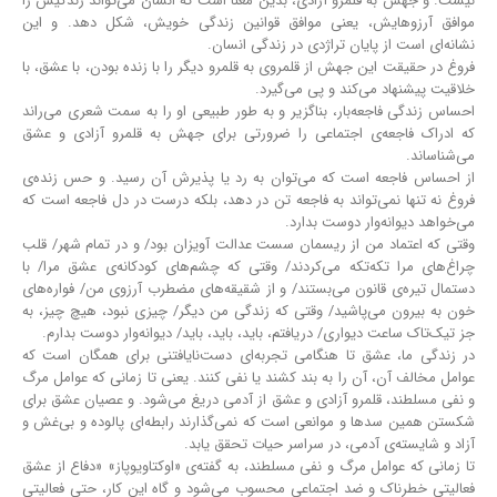
نیست. و جهش به قلمرو آزادی، بدین معنا است که انسان می‎‌تواند زندگیش را
موافق آرزوهایش، یعنی موافق قوانین زندگی خویش، شکل دهد. و این
نشانه‌ای است از پایان تراژدی در زندگی انسان.
فروغ در حقیقت این جهش از قلمروی به قلمرو دیگر را با زنده بودن، با عشق، با
خلاقیت پیشنهاد می‌کند و پی ‌می‌گیرد.
احساس زندگی فاجعه‌بار، بناگزیر و به طور طبیعی او را به سمت شعری می‌راند
که ادراک فاجعه‌ی اجتماعی را ضرورتی برای جهش به قلمرو آزادی و عشق
می‌شناساند.
از احساس فاجعه است که می‌توان به رد یا پذیرش آن رسید. و حس زنده‌ی
فروغ نه تنها نمی‌تواند به فاجعه تن در دهد، بلکه درست در دل فاجعه است که
می‌خواهد دیوانه‌وار دوست بدارد.
وقتی که اعتماد من از ریسمان سست عدالت آویزان بود/ و در تمام شهر/ قلب
چراغ‌های مرا تکه‌تکه می‌کردند/ وقتی که چشم‌های کودکانه‌ی عشق مرا/ با
دستمال تیره‌ی قانون می‌بستند/ و از شقیقه‌های مضطرب آرزوی من/ فواره‌های
خون به بیرون می‌پاشید/ وقتی که زندگی من دیگر/ چیزی نبود، هیچ چیز، به
جز تیک‌تاک ساعت دیواری/ دریافتم، باید، باید، باید/ دیوانه‌وار دوست بدارم.
در زندگی ما، عشق تا هنگامی تجربه‌ای دست‌نایافتنی برای همگان است که
عوامل مخالف آن، آن را به بند کشند یا نفی کنند. یعنی تا زمانی که عوامل مرگ
و نفی مسلطند، قلمرو آزادی و عشق از آدمی دریغ می‌شود. و عصیان عشق برای
شکستن همین سدها و موانعی است که نمی‌گذارند رابطه‌ای پالوده و بی‌غش و
آزاد و شایسته‌ی آدمی، در سراسر حیات تحقق یابد.
تا زمانی که عوامل مرگ و نفی مسلطند، به گفته‌ی «اوکتاویوپاز» «دفاع از عشق
فعالیتی خطرناک و ضد اجتماعی محسوب می‌شود و گاه این کار، حتی فعالیتی