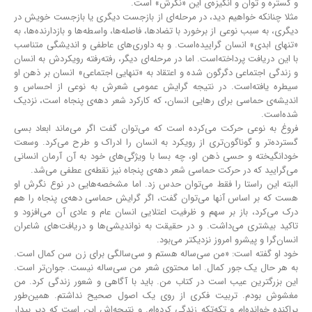
و گستره و توان و انگیزه‌ی این «نگرش» است.
مثلا چنانکه خواهیم دید، در مرحله‌ای از بازجست دیگری یا بازجست خویش در
دیگری، به سبب نوعی از برخورد با تضادها، فاصله‌ها، واسطه‌ها و بازدارنده‌ها، به
«تنهای ابدی» انسان گراییده‌است. و به داوری‌های عاطفی و اندیشگی متناسب
با این دریافت پرداخته‌است. اما در مرحله‌ای دیگر، رفته‌رفته رویکردش به انسان
و زندگی اجتماعی دگرگون شده و اعتقاد به «تنهایی اجتماعی» انسان بر ذهن او
سیطره یافته‌است. در نتیجه گرایش عمومی شعرش به نوعی از احساس و
اندیشه‌ی حماسی برای رهایی انسان، که کارکرد شعر دهه‌ی پنجاه است، نزدیک
شده‌است.
فروغ به نوعی حرکت می‌کرده ‌است که می‌توان گفت اگر می‌ماند ابعاد بسی
گسترده‌تر و گوناگون‌تری از رویکرد به انسان را ادراک و طرح می‌کرد. وسعت
خود‌انگیخته و حسی ذهن او، چه بسا با ویژگی‌های خود به آن آرمان انسانی
می‌گرایید که در حرکت حماسی شعر دهه‌ی پنجاه نیز نقطه‌ی عطفی می‌شد.
البته این راستا را فقط می‌توان حدس زد. اما مشخصه‌هایی در نوع نگرش او
هست که بر اساس آنها می‌توان گفت، اگر گرایش حماسی دهه‌ی پنجاه را هم
درک می‌کرد، باز بر سهم و ظرفیت اعتلایی انسان عام و عادی آن می‌افزود و
تاکید بیشتری می‌داشت. و در حقیقت به نواندیشی‌ها و دریافت‌های شاعران
انسان‌گرا و پیشرو امروز نزدیکتر می‌بود.
خود او گفته است: «من سی‌ساله هستم و سی‌سالگی برای زن سن کمال است.
به هر حال یک جور کمال. اما محتوی شعر من سی‌ساله نیست. جوان‌تر است.
این بزرگترین عیب است در کتاب من. باید با آگاهی و شعور زندگی کرد. من
مغشوش بودم. تربیت فکری از روی یک اصول صحیح نداشتم. همین‌طور
پراکنده خوانده‌ام و تکه‌تکه زندگی کرده‌ام. و نتیجه‌اش این است که دیر بیدار