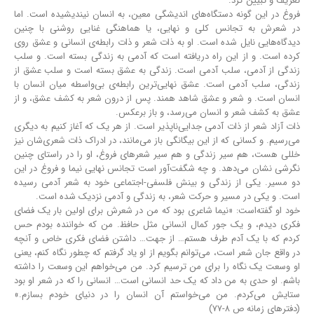
تعریف و تبیین کرد.
فروغ در این گونه دستگاه‌های اندیشگی معین، به انسان نیندیشیده است. اما
در شعرش به تجانس کلی و نهایی، یا هماهنگی غنایی روشنی با چنین
دیدگاه‌هایی نایل شده‌ است. او به ذات شعر و ذات رابطه‌ی انسانی و عشق روی
کرده ‌است. و از این راه دریافته‌ است که آدمی به زندگی بسته ‌است. و سلب
زندگی از آدمی، سلب آدمی است. زندگی به عشق بسته‌ است و سلب عشق از
زندگی، سلب آدمی است. عشق نهایی‌ترین رابطه‌ی بی‌واسطه میان انسان با
انسان است. و شعر و عشق شاهد همند. پس از درون شعر به کشف عشق، و از
عشق به کشف شعر و انسان می‌رسد، و باز برعکس.
ذات آزاد شعر از ذات آدمی جدایی‌ناپذیر است. از هر یک که آغاز کنیم به دیگری
می‌رسیم. و کسانی که از این بیگانگی باز می‌مانند، در ادراک ذات شعری‌شان نیز
خللی هست، هم سیر زندگی و هم سیر شعرهای فروغ، او را در راستای چنین
نگرشی نشان می‌دهد. و چه شگفت‌آور است تجانس نهایی نیما و فروغ در این
دو مسیر. یکی از زندگی و بینش فلسفی-اجتماعی خود به شعر آدمی رسیده‌
است. و یکی در مسیر و حرکت شعر، به زندگی و آدمی نزدیک شده ‌است.
خود او گفته‌است: «نیما شاعری بود که من در شعرش برای اولین بار یک فضای
فکری دیدم، و یک جور کمال انسانی مثل حافظ. من که خواننده بودم حس
کردم که با یک آدم طرف هستم… از جهت… داشتن فضای فکری خاص و آنچه
در واقع جان شعر است، می‌توانم بگویم از او یاد گرفتم که چطور نگاه کنم، یعنی
او وسعت یک نگاه را برای من ترسیم کرد. من می‌خواهم این وسعت را داشته
‌باشم. او حدی به من داد که یک حد انسانی است… انسانی را که در شعر او بود
ستایش می‌کردم. من می‌خواستم آن انسان را در دنیای خودم بسازم.»
(دفترهای زمانه ص ۸-۷۷)