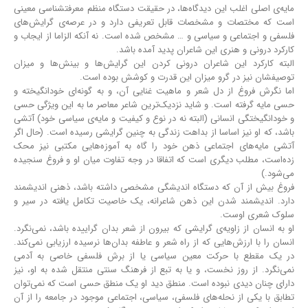
مایه‌ی اصلی اغلب این دیدگاه‌ها، در حقیقت دستگاه منظم معرفتشناسی معینی
است که مختصات و مشخصات قابل تعریفی دارد و در عرصه‌ی گرایش‌های
فلسفی و اجتماعی و سیاسی و … مشخص شده است. نه آنکه الزاما از ایجاب و
کارکرد درونی و هنری این شاعران پدید آمده باشد.
البته کارکرد این شاعران درونی کردن این گرایش‌ها و بینش‌ها و میزان
توصیفشان نیز در گرو میزان این قدرت و کوشش بوده‌ است.
اما نگرش فروغ از دل شعر و ماهیت غنایی آن، و به گونه‌ای خود‌انگیخته و
حسی مایه گرفته‌ است. و شاید نزدیک‌ترین شاعر معاصر ما به این ویژگی حسی
و خود‌انگیختگی انسانی (البته نه در نوع و کیفیت و مایه‌ی سیاسی خود) آتشی
باشد، که او نیز اساسا از بداهت زندگی به چنین گرایشی رسیده‌ است. (حال اگر
آتشی مایه‌های اجتماعی ذهن خود را گاه به آموزه‌هایی مکتبی نیز محک
زده‌است، مطلب دیگری است که اتفاقا در وجه تفاوت میان او و فروغ سنجیده
می‌شود.)
فروغ بیش از آن که دستگاه اندیشگی مشخصی داشته‌ باشد، ذهنی اندیشمند
دارد. اندیشمند شدن این ذهن شاعرانه، یک خاصیت تکامل یافته در سیر و
سلوک شعری اوست.
او به انسان از زاویه‌ی گرایشی که بیرون از شعر بدان گراییده ‌باشد، نمی‌نگرد.
انسان را با ارزش‌هایی که از راه شعر و عاطفه بدان‌ها نرسیده ارزیابی نمی‌کند.
در یک مقطع با حرکت معین سیاسی یا از برش فلسفی خاصی به آدمی
نمی‌نگرد. از روز نخست، و یا به تبع از فرهنگ سنتی منتقل شده به او، نیز
دارای چنان دیدی نبوده‌ است. منطق دید او یک منطق حسی است که نمی‌توان
تطابق با یکی از نحله‌های فلسفی، سیاسی، اجتماعی موجود در جامعه را از آن