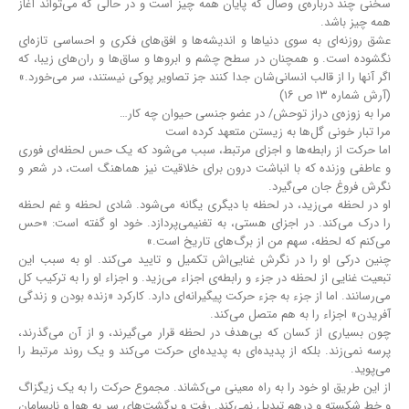
سخنی چند درباره‌ی وصال که پایان همه چیز است و در حالی که می‌تواند آغاز
همه چیز باشد.
عشق روزنه‌ای به سوی دنیاها و اندیشه‌ها و افق‌های فکری و احساسی تازه‌ای
نگشوده‌ است. و همچنان در سطح چشم و ابروها و ساق‌ها و ران‌های زیبا، که
اگر آنها را از قالب انسانی‌شان جدا کنند جز تصاویر پوکی نیستند، سر می‌خورد.»
(آرش شماره ۱۳ ص ۱۶)
مرا به زوزه‌ی دراز توحش/ در عضو جنسی حیوان چه کار…
مرا تبار خونی گل‌ها به زیستن متعهد کرده‌ است
اما حرکت از رابطه‌ها و اجزای مرتبط، سبب می‌شود که یک حس لحظه‌ای فوری
و عاطفی وزنده که با انباشت درون برای خلاقیت نیز هماهنگ است، در شعر و
نگرش فروغ جان می‌گیرد.
او در لحظه می‌زید، در لحظه با دیگری یگانه می‌شود. شادی لحظه و غم لحظه
را درک می‌کند. در اجزای هستی، به تغنیمی‌پردازد. خود او گفته‌ است: «حس
می‌کنم که لحظه، سهم من از برگ‌های تاریخ است.»
چنین درکی او را در نگرش غنایی‌اش تکمیل و تایید می‌کند. او به سبب این
تبعیت غنایی از لحظه در جزء و رابطه‌ی اجزاء می‌زید. و اجزاء او را به ترکیب کل
می‌رسانند. اما از جزء به جزء حرکت پیگیرانه‌ای دارد. کارکرد «زنده بودن و زندگی
آفریدن» اجزاء را به هم متصل می‌کند.
چون بسیاری از کسان که بی‌هدف در لحظه قرار می‌گیرند، و از آن می‌گذرند،
پرسه نمی‌زند. بلکه از پدیده‌ای به پدیده‌ای حرکت می‌کند و یک روند مرتبط را
می‌پوید.
از این طریق او خود را به راه معینی می‌کشاند. مجموع حرکت را به یک زیگزاگ
و خط شکسته و درهم تبدیل نمی‌کند. رفت و برگشت‌های سر به هوا و نابسامان