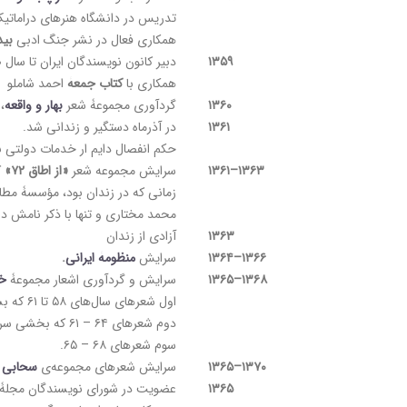
تدریس در دانشگاه هنرهای دراماتیک تا سال ۱۳۵۹ (ان
همکاری فعال در نشر جنگ ادبی
بید
۱۳۵۹
دبیر کانون نویسندگان ایران تا سال ۱۳۶۰
همکاری با
کتاب جمعۀ
احمد شاملو
۱۳۶۰
گردآوری مجموعۀ شعر
بهار و واقعه
، 
۱۳۶۱
در آذرماه دستگیر و زندانی شد.
حکم انفصال دایم ار خدمات دولتی ب
۱۳۶۳–۱۳۶۱
سرایش مجموعه شعر
«از اطاق ۷۲»
ک
زمانی که در زندان بود، مؤسسۀ مطا
محمد مختاری و تنها با ذکر نامش در
۱۳۶۳
آزادی از زندان
۱۳۶۶–۱۳۶۴
سرایش
منظومۀ ایرانی
.
۱۳۶۸–۱۳۶۵
سرایش و گردآوری اشعار مجموعۀ
خی
اول شعرهای سال‌­های ۵۸ تا ۶۱ که بسیاری از آن­ها در نشریه­‌های گوناگون همان ایام به چاپ رسیده است.
دوم شعرهای ۶۴ – ۶۱ که بخشی سروده­ٔ زندان است و بخشی شعرهای جنگ.
سوم شعرهای ۶۸ – ۶۵.
۱۳۷۰–۱۳۶۵
سرایش شعر‌های مجموعه‌ی
سحابی 
۱۳۶۵
عضویت در شورای نویسندگان مجلۀ