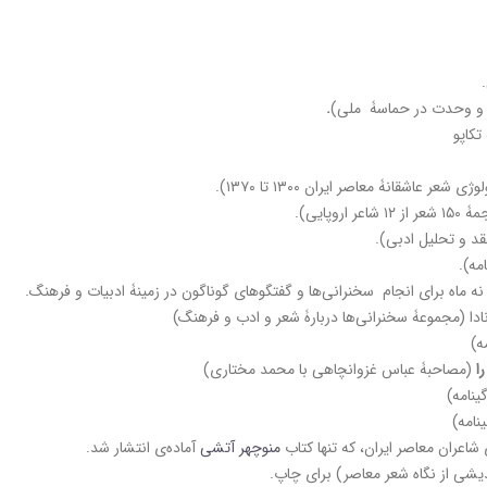
.
د و وحدت در حماسۀ ملی)
.
کاپو
ژی شعر عاشقانۀ معاصر ایران ۱۳۰۰ تا ۱۳۷۰).
۱۲ شاعر اروپایی).
قد و تحلیل ادبی).
مه).
ت نه ماه برای انجام سخنرانی­‌ها و گفتگوهای گوناگون در زمینۀ ادبیات و فرهنگ.
نادا (مجموعۀ سخنرانی‌­ها دربارۀ شعر و ادب و فرهنگ)
ه)
را
(مصاحبۀ عباس غزوانچاهی با محمد مختاری)
­نامه)
نامه)
شاعران معاصر ایران، که تنها کتاب
منوچهر آتشی
آماده‌ی انتشار شد.
دیشی از نگاه شعر معاصر) برای چاپ.