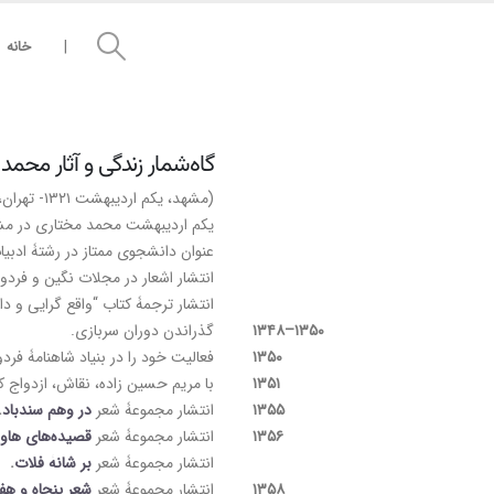
|
خانه
گاه‌شمار زندگی و آثار محمد
(مشهد، یکم اردیبهشت ۱۳۲۱- تهران، دوازدهم آذر ۱۳۷۷)
عنوان دانشجوی ممتاز در رشتۀ ادبی
انتشار اشعار در مجلات نگین و فرد
انتشار ترجمۀ کتاب “واقع گرایی و دا
۱۳۵۰–۱۳۴۸
گذراندن دوران سربازی.
۱۳۵۰
فعالیت خود را در بنیاد شاهنامۀ فر
۱۳۵۱
با مریم حسین زاده، نقاش، ازدواج 
۱۳۵۵
انتشار مجموعۀ شعر
در وهم سندباد
.
۱۳۵۶
انتشار مجموعۀ شعر
قصیده­‌های هاو
انتشار مجموعۀ شعر
بر شانۀ فلات
.
۱۳۵۸
انتشار مجموعۀ شعر
شعر پنجاه و ه