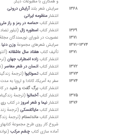
و همکاری با مطبوعات دیگر.
۱۳۶۸
سرایش شعر بلند
آرایش درونی
.
انتشار
منظومۀ ایرانی
.
انتشار کتاب
حماسه در رمز و راز ملی
۱۳۶۹
انتشار کتاب
اسطورۀ زال
(تبلور تضا
۱۳۷۱
عضویت در شورای نویسندگان مجلۀ ت
۱۳۷۴–۱۳۷۱
سرایش شعرهای مجموعۀ
وزن دنیا
.
۱۳۷۱
تألیف کتاب
هفتاد سال عاشقانه
(آنتولو
انتشار کتاب
زادۀ اضطراب جهان
(ترجمۀ ۱۵۰ شعر از 
۱۳۷۲
انتشار کتاب
انسان در شعر معاصر
(ن
۱۳۷۳
انتشار کتاب
تسوتایوا
(ترجمۀ زندگینا
۱۳۷۴
سفر به آمریکا، کانادا و اروپا به مد
انتشار کتاب
برگ گفت و شنید
در کا
۱۳۷۵
انتشار کتاب
آخماتوا
(ترجمۀ زندگینام
۱۳۷۶
انتشار
نیما و شعر امروز
در کتاب
ری 
انتشار کتاب
مایاکفسکی
(ترجمۀ زندگی
انتشار کتاب
ماندلستام
(ترجمۀ زندگی­
شروع کار روی طرح مجموعۀ کتاب­های 
آماده سازی کتاب
چشم مرکب
(نوان